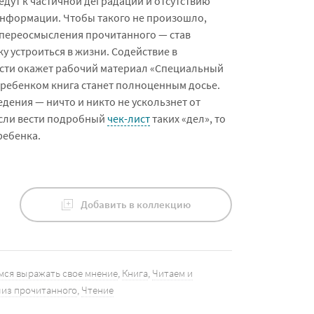
дут к частичной деградации и отсутствию
информации. Чтобы такого не произошло,
переосмысления прочитанного — став
у устроиться в жизни. Содействие в
сти окажет рабочий материал «Специальный
 ребенком книга станет полноценным досье.
едения — ничто и никто не ускользнет от
если вести подробный
чек-лист
таких «дел», то
ребенка.
Добавить в коллекцию
мся выражать свое мнение
,
Книга
,
Читаем и
лиз прочитанного
,
Чтение