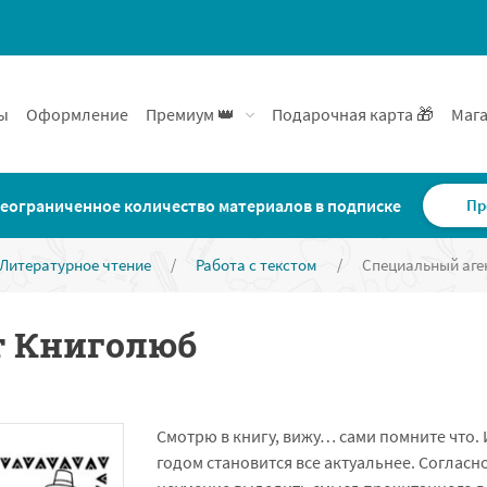
ы
Оформление
Премиум 👑
Подарочная карта 🎁
Мага
еограниченное количество материалов в подписке
Пр
Литературное чтение
/
Работа с текстом
/
Специальный аге
т Книголюб
Смотрю в книгу, вижу… сами помните что. 
годом становится все актуальнее. Согласн