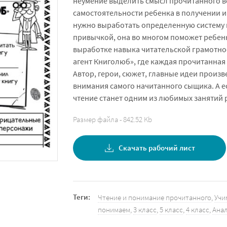
неумение выделить смысл прочитанного ве
самостоятельности ребенка в получении 
нужно выработать определенную систему 
привычкой, она во многом поможет ребенк
выработке навыка читательской грамотно
агент Книголюб», где каждая прочитанная
Автор, герои, сюжет, главные идеи произв
внимания самого начитанного сыщика. А 
чтение станет одним из любимых занятий 
Размер файла - 842.52 Kb
Скачать рабочий лист
Теги:
Чтение и понимание прочитанного
,
Учи
понимаем
,
3 класс
,
5 класс
,
4 класс
,
Ана