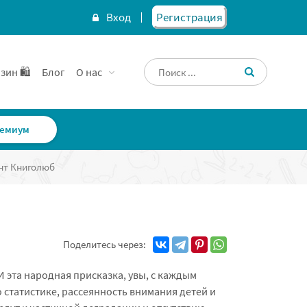
Вход
Регистрация
зин 🛍️
Блог
О нас
емиум
нт Книголюб
Поделитесь через:
И эта народная присказка, увы, с каждым
о статистике, рассеянность внимания детей и