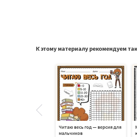
К этому материалу рекомендуем та
саков «Аленький
к» — словарь. Серия
в
Читаю весь год — версия для
мальчиков