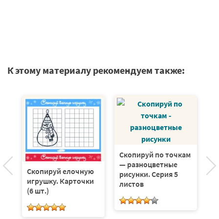
К этому материалу рекомендуем также:
П
Ка
ть
Скопируй по точкам
— разноцветные
Скопируй елочную
рисунки. Серия 5
игрушку. Карточки
листов
(6 шт.)