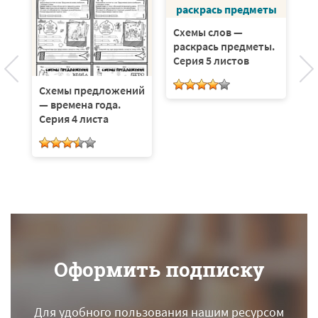
Схемы слов —
О
раскрась предметы.
п
Серия 5 листов
Схемы предложений
— времена года.
Серия 4 листа
Оформить подписку
Для удобного пользования нашим ресурсом