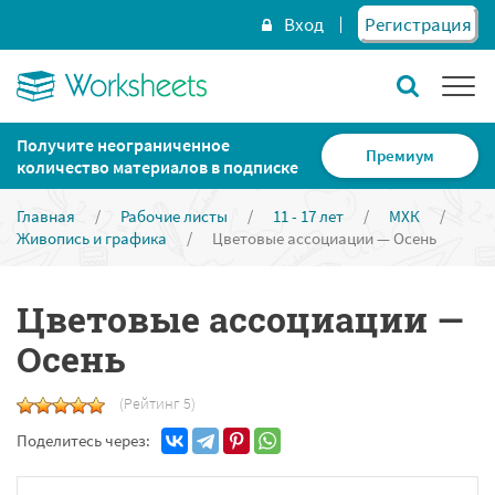
Вход
Регистрация
Получите неограниченное
Премиум
количество материалов в подписке
Главная
/
Рабочие листы
/
11 - 17 лет
/
МХК
/
Живопись и графика
/
Цветовые ассоциации — Осень
Цветовые ассоциации —
Осень
(Рейтинг 5)
Поделитесь через: