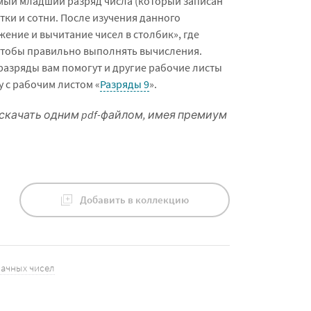
амый младший разряд числа (который записан
ятки и сотни. После изучения данного
ение и вычитание чисел в столбик», где
 чтобы правильно выполнять вычисления.
разряды вам помогут и другие рабочие листы
 с рабочим листом «
Разряды 9
».
скачать одним pdf-файлом, имея премиум
Добавить в коллекцию
начных чисел