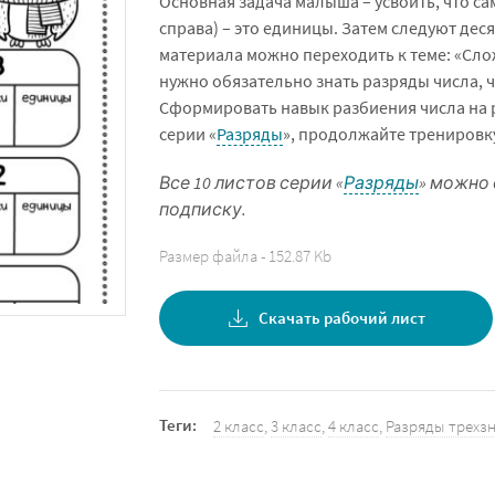
Основная задача малыша – усвоить, что с
справа) – это единицы. Затем следуют дес
материала можно переходить к теме: «Слож
нужно обязательно знать разряды числа,
Сформировать навык разбиения числа на 
серии «
Разряды
», продолжайте тренировку
Все 10 листов серии «
Разряды
» можно 
подписку.
Размер файла - 152.87 Kb
Скачать рабочий лист
Теги:
2 класс
,
3 класс
,
4 класс
,
Разряды трехз