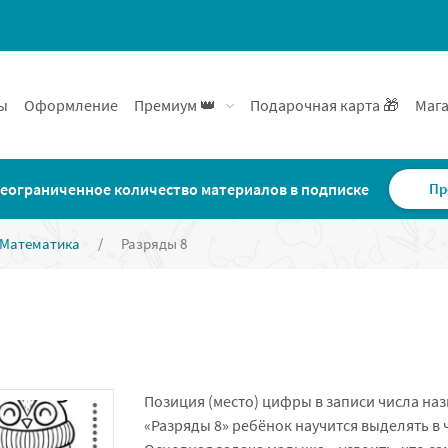
ы
Оформление
Премиум 👑
Подарочная карта 🎁
Мага
еограниченное количество материалов в подписке
Пр
Математика
/
Разряды 8
Позиция (место) цифры в записи числа на
«Разряды 8» ребёнок научится выделять в 