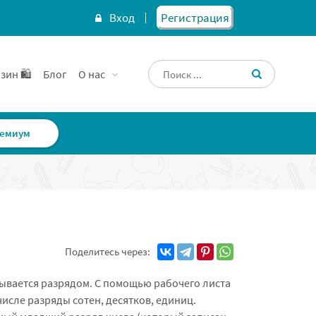
Вход
Регистрация
зин 🛍️
Блог
О нас
емиум
Поделитесь через:
зывается разрядом. С помощью рабочего листа
числе разряды сотен, десятков, единиц.