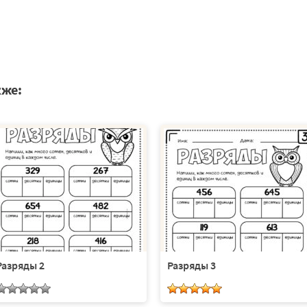
кже:
Разряды 2
Разряды 3