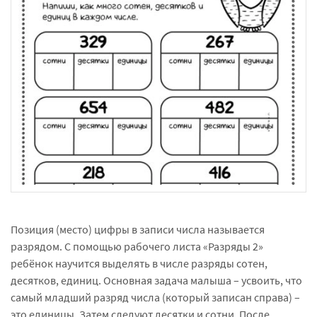
Позиция (место) цифры в записи числа называется
разрядом. С помощью рабочего листа «Разряды 2»
ребёнок научится выделять в числе разряды сотен,
десятков, единиц. Основная задача малыша – усвоить, что
самый младший разряд числа (который записан справа) –
это единицы. Затем следуют десятки и сотни. После