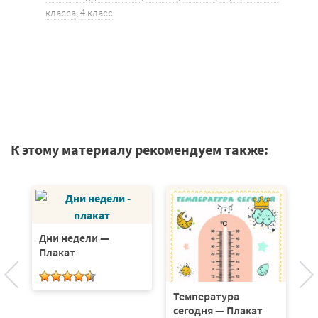
класса
,
4 класс
К этому материалу рекомендуем также:
Дни недели —
.
Плакат
Температура
С
сегодня — Плакат
К