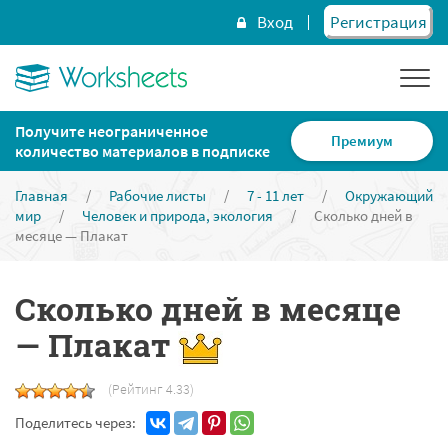
Вход
Регистрация
Получите неограниченное
Премиум
количество материалов в подписке
Главная
/
Рабочие листы
/
7 - 11 лет
/
Окружающий
мир
/
Человек и природа, экология
/
Сколько дней в
месяце — Плакат
Сколько дней в месяце
— Плакат
(Рейтинг 4.33)
Поделитесь через: