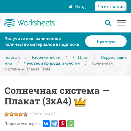
Вход
Регистрация
Получите неограниченное
Премиум
количество материалов в подписке
Главная
/
Рабочие листы
/
7 - 11 лет
/
Окружающий
мир
/
Человек и природа, экология
/
Солнечная
система — Плакат (3хА4)
Солнечная система —
Плакат (3хА4)
(Рейтинг 4.75)
Поделитесь через: