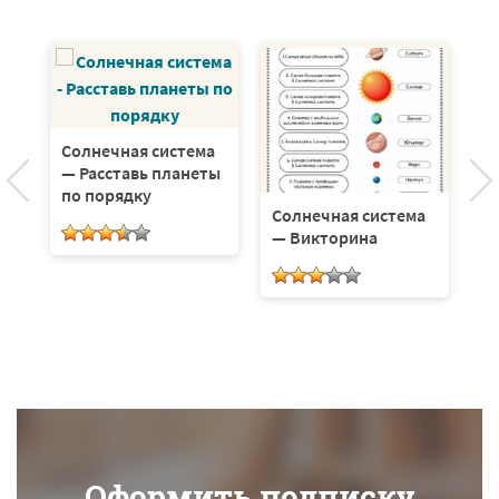
ой
Солнечная система
П
— Расставь планеты
р
по порядку
п
Солнечная система
(3
— Викторина
Оформить подписку