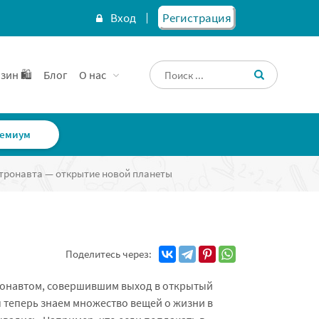
Вход
Регистрация
зин 🛍️
Блог
О нас
емиум
тронавта — открытие новой планеты
Поделитесь через:
ронавтом, совершившим выход в открытый
 теперь знаем множество вещей о жизни в