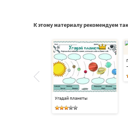
К этому материалу рекомендуем та
ветные планеты
Угадай планеты