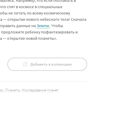
вались. Например, что если поплакать в
что спят в космосе в специальных
обы не летать по всему космическому
та — открытие нового небесного тела! Сначала
отправить данные на
Землю
. Чтобы
, предложите ребенку пофантазировать и
а — открытие новой планеты».
Добавить в коллекцию
ос
,
Планеты
,
Исследование планет