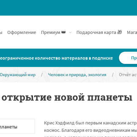
ы
Оформление
Премиум 👑
Подарочная карта 🎁
Мага
еограниченное количество материалов в подписке
Пр
Окружающий мир
/
Человек и природа, экология
/
Отчёт ас
— открытие новой планеты
Крис Хэдфилд был первым канадским аст
космос. Благодаря его видеодневникам мы