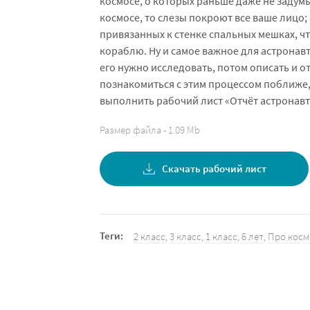
космосе, о которых раньше даже не задумы
космосе, то слезы покроют все ваше лицо; 
привязанных к стенке спальных мешках, чт
кораблю. Ну и самое важное для астронав
его нужно исследовать, потом описать и 
познакомиться с этим процессом поближе
выполнить рабочий лист «Отчёт астронавт
Размер файла - 1.09 Mb
Скачать рабочий лист
Теги:
2 класс
,
3 класс
,
1 класс
,
6 лет
,
Про косм