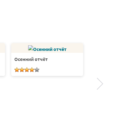
Осенний отчёт
Солнечная система 
Расставь планеты по
порядку