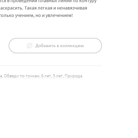
тся в проведении плавных линий по контуру
аскрасить. Такая легкая и ненавязчивая
только учением, но и увлечением!
Добавить в коллекцию
да
,
Обведи по точкам
,
6 лет
,
5 лет
,
Природа