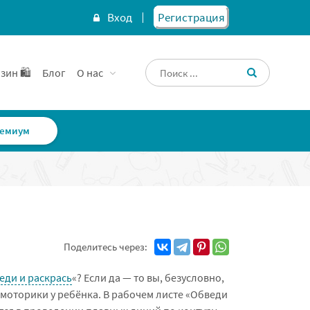
Вход
Регистрация
зин 🛍️
Блог
О нас
емиум
Поделитесь через:
еди и раскрась
«? Если да — то вы, безусловно,
моторики у ребёнка. В рабочем листе «Обведи