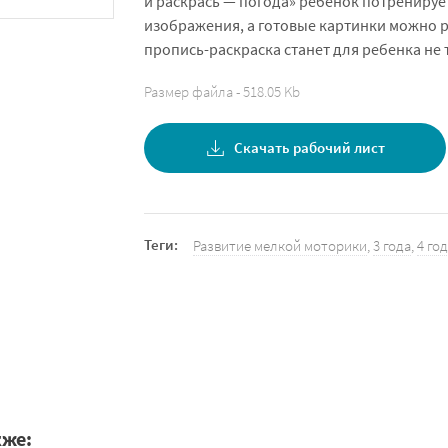
и раскрась — погода» ребёнок потренируе
изображения, а готовые картинки можно р
пропись-раскраска станет для ребенка не 
Размер файла - 518.05 Kb
Скачать рабочий лист
Теги:
Развитие мелкой моторики
,
3 года
,
4 го
кже: