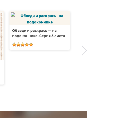
Обведи и раскрась — на
Раскрась и обведи и
подоконнике. Серия 3 листа
разрежь. Серия 6 ли