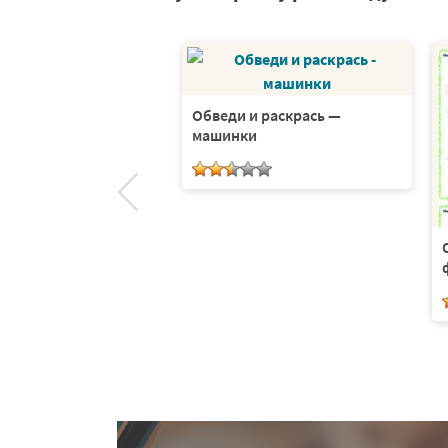
и раскрась в море.
1 листов
Обведи и раскрась —
машинки