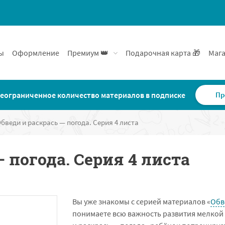
ы
Оформление
Премиум 👑
Подарочная карта 🎁
Мага
еограниченное количество материалов в подписке
Пр
бведи и раскрась — погода. Серия 4 листа
 погода. Серия 4 листа
Вы уже знакомы с серией материалов «
Обв
понимаете всю важность развития мелкой 