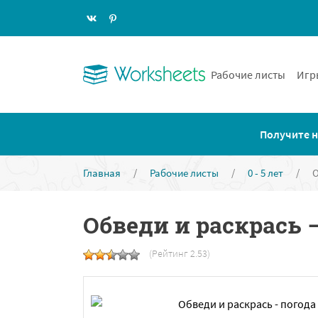
Рабочие листы
Игр
Получите н
Главная
/
Рабочие листы
/
0 - 5 лет
/
О
Обведи и раскрась —
(Рейтинг 2.53)