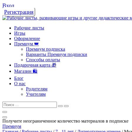
Вход
Регистрация
Рабочие листы
Игры
Оформление
Премиум 👑
Премиум подписка
Варианты Премиум подписки
Способы оплаты
Подарочная карта 🎁
Магазин 🛍️
Блог
О нас
Родителям
Учителям
Получите неограниченное количество материалов в подписке
Премиум
Главная
/
Рабочие листы
/
7 - 11 лет
/
Литературное чтение
/
Мух