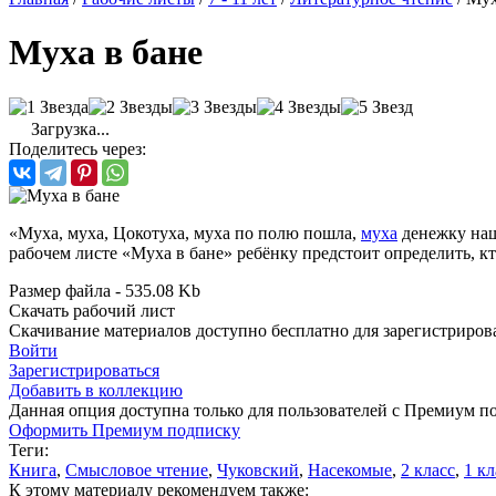
Муха в бане
Загрузка...
Поделитесь через:
«Муха, муха, Цокотуха, муха по полю пошла,
муха
денежку нашл
рабочем листе «Муха в бане» ребёнку предстоит определить, к
Размер файла - 535.08 Kb
Скачать рабочий лист
Скачивание материалов доступно бесплатно для зарегистриров
Войти
Зарегистрироваться
Добавить в коллекцию
Данная опция доступна только для пользователей с Премиум п
Оформить Премиум подписку
Теги:
Книга
,
Смысловое чтение
,
Чуковский
,
Насекомые
,
2 класс
,
1 кл
К этому материалу рекомендуем также: