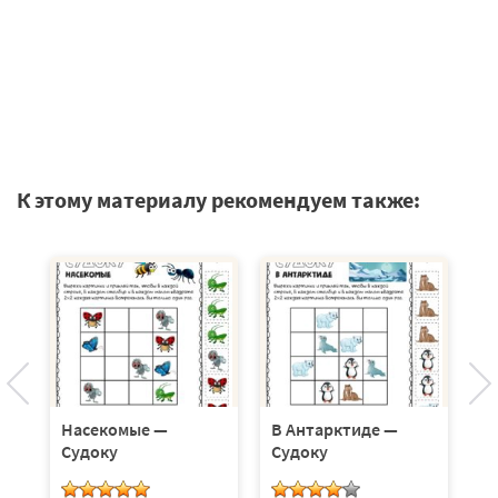
К этому материалу рекомендуем также:
ы
Р
С
Насекомые —
В Антарктиде —
Судоку
Судоку