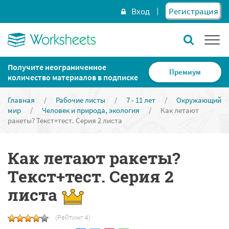
Вход
Регистрация
Получите неограниченное
Премиум
количество материалов в подписке
Главная
/
Рабочие листы
/
7 - 11 лет
/
Окружающий
мир
/
Человек и природа, экология
/
Как летают
ракеты? Текст+тест. Серия 2 листа
Как летают ракеты?
Текст+тест. Серия 2
листа
(Рейтинг 4)