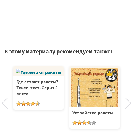
К этому материалу рекомендуем также:
Где летают ракеты?
Текст+тест. Серия 2
—
К
листа
Те
л
Устройство ракеты