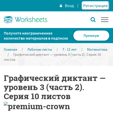
Вход
Регистрация
Получите неограниченное
Премиум
количество материалов в подписке
Главная
/
Рабочие листы
/
7 - 11 лет
/
Математика
/
Графический диктант — уровень 3 (часть 2). Серия 10
листов
Графический диктант —
уровень 3 (часть 2).
Серия 10 листов