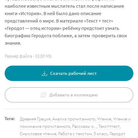
наиболее известным мыслитель стал после написания
книги «История». В ней было дано описание
представлений о мире. В материале «Текст + тест»
«Геродот — отец истории» ребёнку предстоит узнать
биографию Геродота поближе, а затем -проверить свои
знания.
Размер файла - 10.00 Mb
Скачать рабочий лист
Добавить в коллекцию
Теги:
Древняя Греция
,
Анализ прочитанного
,
Чтение
,
Чтение и
понимание прочитанного
,
Рассказы о...
,
Текст+тест
,
Смысловое чтение
,
Работа с текстом
,
5 класс
,
Геродот