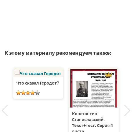
К этому материалу рекомендуем также:
Что сказал Геродот?
ия
Константин
И
Станиславский.
в
Текст+тест. Серия 4
листа