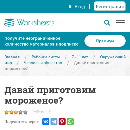
Вход
Регистрация
Получите неограниченное
Премиум
количество материалов в подписке
Главная
/
Рабочие листы
/
7 - 11 лет
/
Окружающий
мир
/
Человек и общество
/
Давай приготовим
мороженое?
Давай приготовим
мороженое?
(Рейтинг 3)
Поделитесь через: