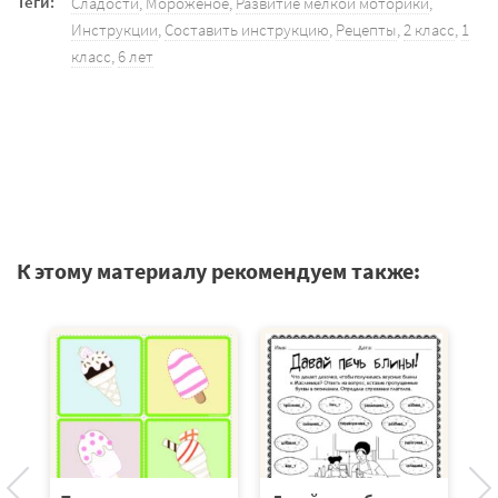
Теги:
Сладости
,
Мороженое
,
Развитие мелкой моторики
,
Инструкции
,
Составить инструкцию
,
Рецепты
,
2 класс
,
1
класс
,
6 лет
К этому материалу рекомендуем также:
ва