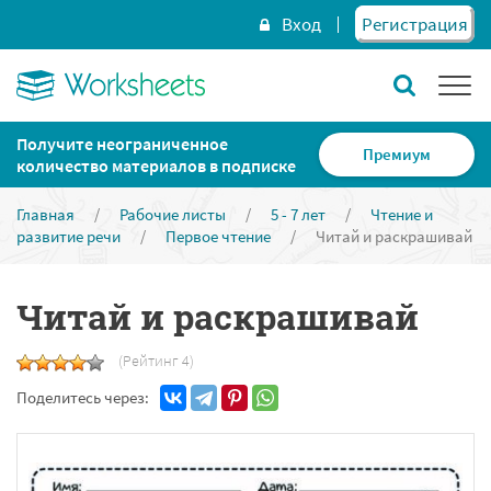
Вход
Регистрация
Получите неограниченное
Премиум
количество материалов в подписке
Главная
/
Рабочие листы
/
5 - 7 лет
/
Чтение и
развитие речи
/
Первое чтение
/
Читай и раскрашивай
Читай и раскрашивай
(Рейтинг 4)
Поделитесь через: