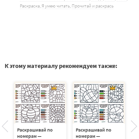
Раскраска
,
Я умею читать
,
Прочитай и раскрась
К этому материалу рекомендуем также:
Раскрашивай по
Раскрашивай по
Р
номерам —
номерам —
н