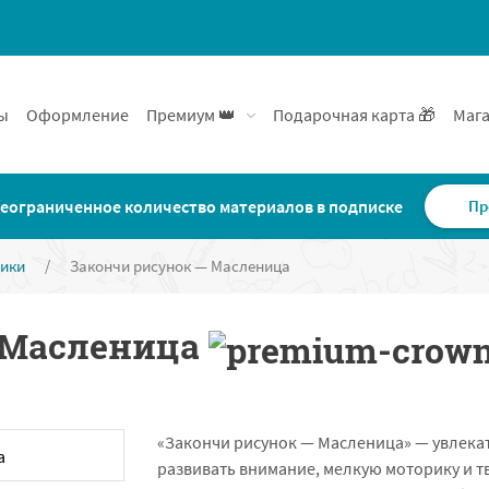
ы
Оформление
Премиум 👑
Подарочная карта 🎁
Мага
еограниченное количество материалов в подписке
Пр
ники
/
Закончи рисунок — Масленица
 Масленица
«Закончи рисунок — Масленица» — увлекат
развивать внимание, мелкую моторику и 