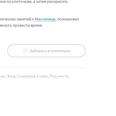
ов по клеточкам, а затем раскрасить
тических занятий к
Масленице
, познакомит
весело провести время.
Добавить в коллекцию
ики
,
Зима
,
Симметрия
,
2 класс
,
Рисунки по