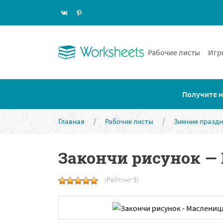
Рабочие листы
Игр
Получите н
Главная
/
Рабочие листы
/
Зимние празд
Закончи рисунок —
(Рейтинг 5)