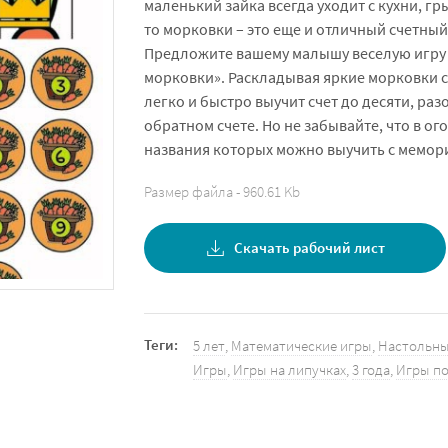
маленький зайка всегда уходит с кухни, гр
то морковки – это еще и отличный счетный
Предложите вашему малышу веселую игру 
морковки». Раскладывая яркие морковки с
легко и быстро выучит счет до десяти, ра
обратном счете. Но не забывайте, что в ог
названия которых можно выучить с мемор
Размер файла - 960.61 Kb
Скачать рабочий лист
Теги:
5 лет
,
Математические игры
,
Настольны
Игры
,
Игры на липучках
,
3 года
,
Игры по