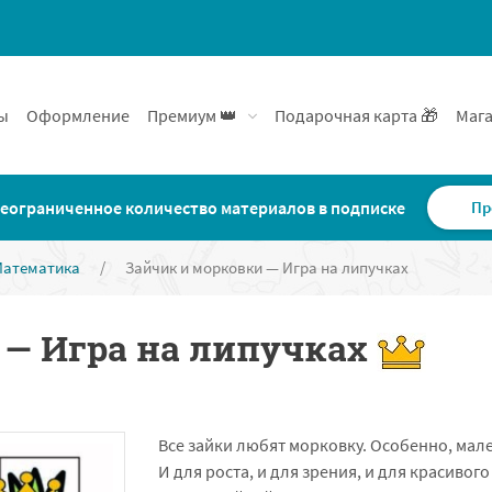
ы
Оформление
Премиум 👑
Подарочная карта 🎁
Мага
еограниченное количество материалов в подписке
Пр
Математика
/
Зайчик и морковки — Игра на липучках
 — Игра на липучках
Все зайки любят морковку. Особенно, мале
И для роста, и для зрения, и для красивог