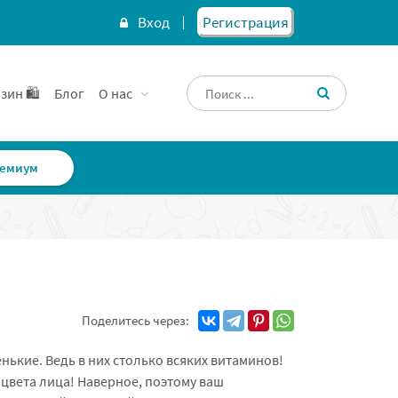
Вход
Регистрация
зин 🛍️
Блог
О нас
емиум
Поделитесь через:
нькие. Ведь в них столько всяких витаминов!
о цвета лица! Наверное, поэтому ваш