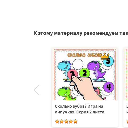
К этому материалу рекомендуем та
елочку — игра на
Сколько зубов? Игра на
х. Серия 2 листа
липучках. Серия 2 листа