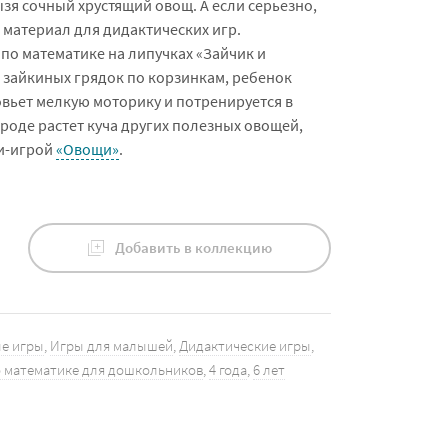
ызя сочный хрустящий овощ. А если серьезно,
 материал для дидактических игр.
по математике на липучках «Зайчик и
 зайкиных грядок по корзинкам, ребенок
зовьет мелкую моторику и потренируется в
ороде растет куча других полезных овощей,
и-игрой
«Овощи»
.
Добавить в коллекцию
е игры
,
Игры для малышей
,
Дидактические игры
,
 математике для дошкольников
,
4 года
,
6 лет