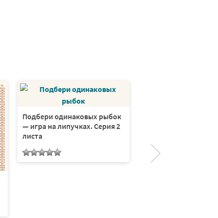
Подбери одинаковых рыбок
Складываем 3 и бол
— игра на липучках. Серия 2
чисел с жуками — иг
листа
липучках. Серия 3 ли