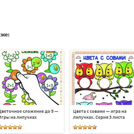
кже:
Цветочное сложение до 5 —
Цвета с совами — игра на
Игры на липучках
липучках. Серия 3 листа