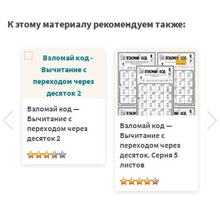
К этому материалу рекомендуем также:
с
Взломай код —
В
Вычитание с
В
Взломай код —
переходом через
п
Вычитание с
десяток 2
де
переходом через
л
десяток. Серия 5
листов