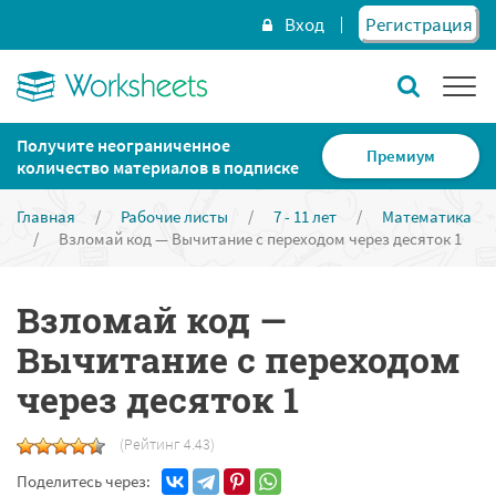
Вход
Регистрация
Получите неограниченное
Премиум
количество материалов в подписке
Главная
/
Рабочие листы
/
7 - 11 лет
/
Математика
/
Взломай код — Вычитание с переходом через десяток 1
Взломай код —
Вычитание с переходом
через десяток 1
(Рейтинг 4.43)
Поделитесь через: