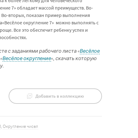
ла к более легкому для человеческого
ение 7» обладает массой преимуществ. Во-
. Во-вторых, показан пример выполнения
ста«Весёлое округление 7» можно выполнять с
още. Все это обеспечит ребенку успех и
пособностях.
е с заданиями рабочего листа «
Весёлое
 «
Весёлое округление
«, скачать которую
у.
Добавить в коллекцию
0
,
Округление чисел