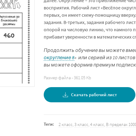
далее. Округление – это приближение чис
восприятия. Рабочий лист «Весёлое округл
первых, он имеет схему-помощницу вверху
задания. В-третьих, задания рабочего ли
опорой на числовую линию, что намного пр
прибавит уверенности в математических с
Продолжить обучение вы можете вмест
округление 8
» или серией из 10 листов
вы можете оформив премиум подписк
Размер файла - 361.05 Kb
Скачать рабочий лист
Теги:
2 класс
,
3 класс
,
4 класс
,
В пределах 100