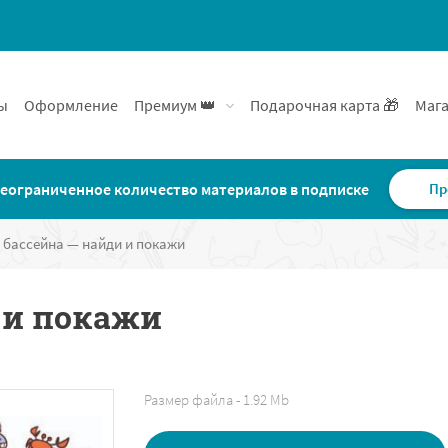
ы
Оформление
Премиум 👑
Подарочная карта 🎁
Мага
еограниченное количество материалов в подписке
Пр
 бассейна — найди и покажи
 и покажи
Размер файла - 1.92 Mb