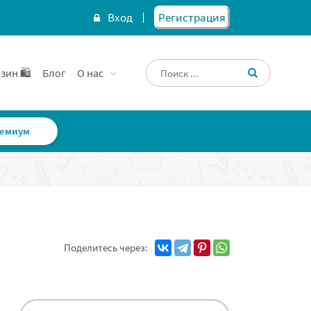
Вход
Регистрация
зин 🛍️
Блог
О нас
емиум
Поделитесь через: