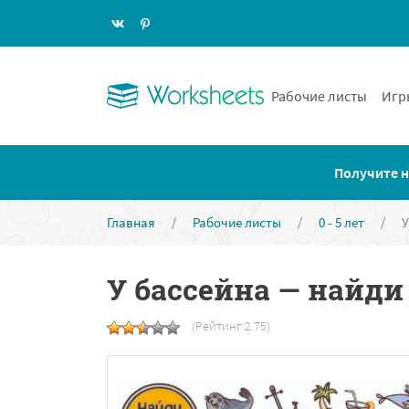
Рабочие листы
Игр
Получите н
Главная
/
Рабочие листы
/
0 - 5 лет
/
У
У бассейна — найди
(Рейтинг 2.75)