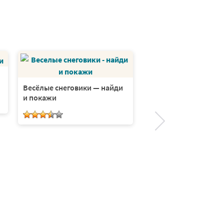
Весёлые снеговики — найди
На берегах Америки 
и покажи
и покажи