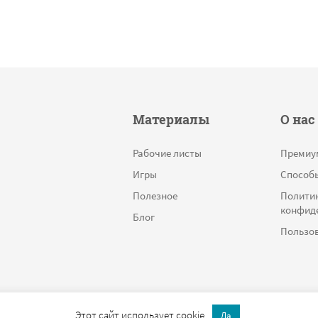
Материалы
О нас
Рабочие листы
Премиу
Игры
Способ
Полезное
Полити
конфид
Блог
Пользов
Этот сайт использует cookie.
Да