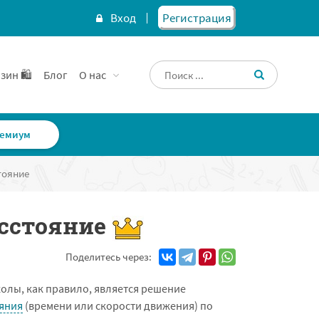
Вход
Регистрация
зин 🛍️
Блог
О нас
емиум
тояние
асстояние
Поделитесь через:
олы, как правило, является решение
яния
(времени или скорости движения) по