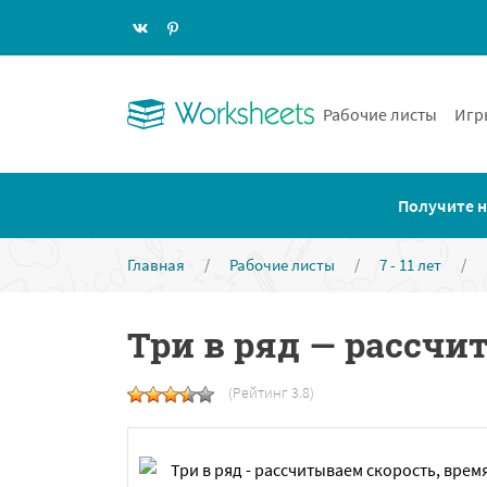
Рабочие листы
Игр
Получите н
Главная
/
Рабочие листы
/
7 - 11 лет
/
Три в ряд — рассчи
(Рейтинг 3.8)