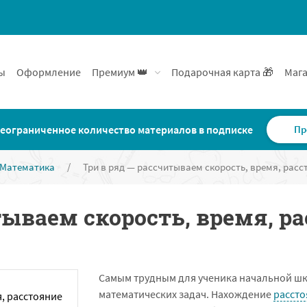
ы
Оформление
Премиум 👑
Подарочная карта 🎁
Мага
еограниченное количество материалов в подписке
Пр
Математика
/
Три в ряд — рассчитываем скорость, время, расс
тываем скорость, время, р
Самым трудным для ученика начальной шк
математических задач. Нахождение
рассто