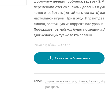
формуле — вечная проблема, ведь эти S, V 
перемешиваются со знаками деления и ум
четко отработать (
читайте: отыграть
) д
настольной игрой «Три в ряд». Играют два
линию, состоящую из корректного уравнен
Побеждает тот, чей ход будет последним. А
для желающих тут же взять реванш.
Размер файла - 323.53 Kb
Скачать рабочий лист
Теги:
Дидактические игры
,
Время
,
3 класс
,
Иг
раскрась