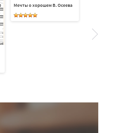
Мечты о хорошем В. Осеева
Валентина Терешков
женщины, изменивши
Текст+тест. Серия 2 