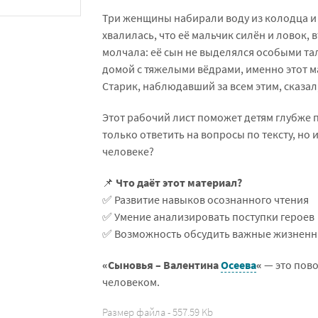
Три женщины набирали воду из колодца и 
хвалилась, что её мальчик силён и ловок, в
молчала: её сын не выделялся особыми та
домой с тяжелыми вёдрами, именно этот м
Старик, наблюдавший за всем этим, сказал
Этот рабочий лист поможет детям глубже п
только ответить на вопросы по тексту, но 
человеке?
📌
Что даёт этот материал?
✅ Развитие навыков осознанного чтения
✅ Умение анализировать поступки героев
✅ Возможность обсудить важные жизненн
«Сыновья – Валентина
Осеева
«
— это пово
человеком.
Размер файла - 557.59 Kb