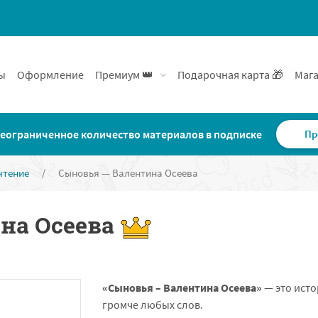
ы
Оформление
Премиум 👑
Подарочная карта 🎁
Мага
еограниченное количество материалов в подписке
Пр
чтение
/
Сыновья — Валентина Осеева
на Осеева
«Сыновья – Валентина Осеева»
— это исто
громче любых слов.