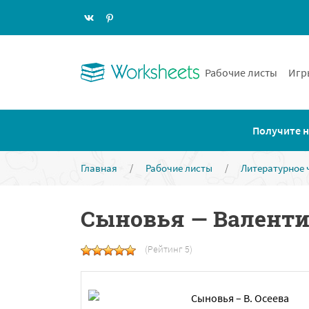
Рабочие листы
Игр
Получите н
Главная
/
Рабочие листы
/
Литературное 
Сыновья — Валенти
(Рейтинг 5)