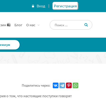
Вход
Регистрация
зин 🛍️
Блог
О нас
емиум
Поделитесь через:
рия о том, что настоящие поступки говорят