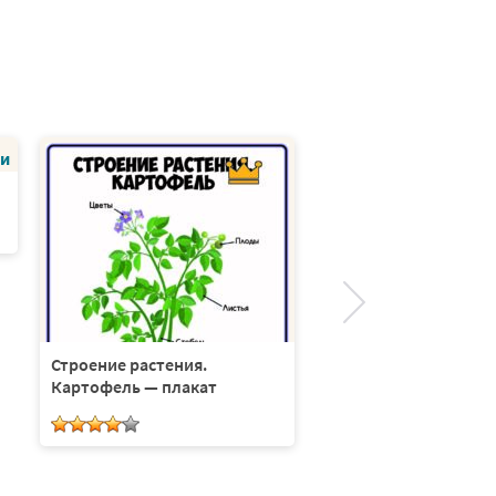
Строение растения.
Строение зелёных
Картофель — плакат
одноклеточных вод
— Хламидомонада