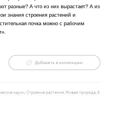
ют разные? А что из них вырастает? А из
вои знания строения растений и
астительная почка можно с рабочим
и».
Добавить в коллекцию
ческие науки
,
Строение растения
,
Живая природа
,
6