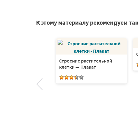
К этому материалу рекомендуем та
е цветка — плакат
Строение растительной
клетки — Плакат