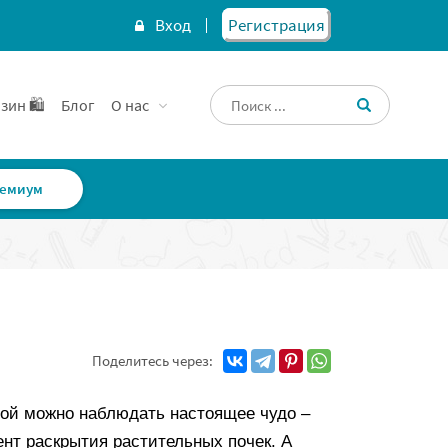
Вход
Регистрация
зин 🛍️
Блог
О нас
емиум
Поделитесь через:
ной можно наблюдать настоящее чудо –
нт раскрытия растительных почек. А