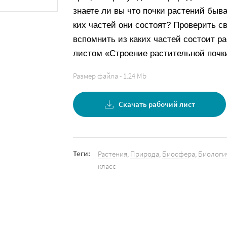
знаете ли вы что почки растений быва
ких частей они состоят? Проверить с
вспомнить из каких частей состоит р
листом «Строение растительной почк
Размер файла - 1.24 Mb
Скачать рабочий лист
Теги:
Растения
,
Природа
,
Биосфера
,
Биологи
класс