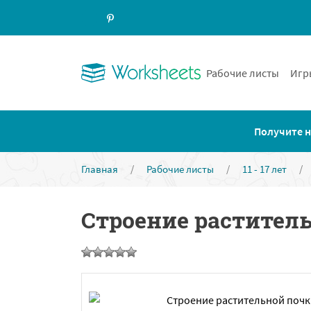
Рабочие листы
Игр
Получите н
Главная
/
Рабочие листы
/
11 - 17 лет
/
Строение растител