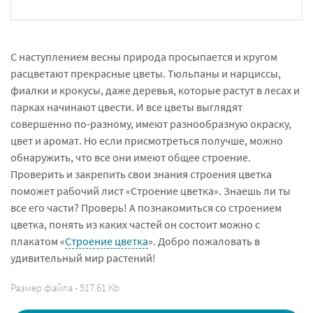
С наступлением весны природа просыпается и кругом
расцветают прекрасные цветы. Тюльпаны и нарциссы,
фиалки и крокусы, даже деревья, которые растут в лесах и
парках начинают цвести. И все цветы выглядят
совершенно по-разному, имеют разнообразную окраску,
цвет и аромат. Но если присмотреться получше, можно
обнаружить, что все они имеют общее строение.
Проверить и закрепить свои знания строения цветка
поможет рабочий лист «Строение цветка». Знаешь ли ты
все его части? Проверь! А познакомиться со строением
цветка, понять из каких частей он состоит можно с
плакатом «
Строение цветка
». Добро пожаловать в
удивительный мир растений!
Размер файла - 517.61 Kb