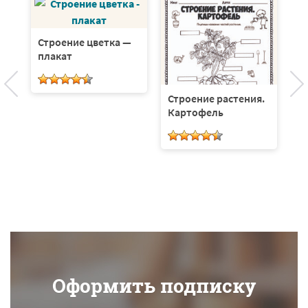
Строение цветка —
С
плакат
к
Строение растения.
ки
Картофель
Оформить подписку