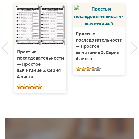
Простые
последовательности
П
— Простое
п
Простые
вычитание 3. Серия
—
сти
последовательности
4 листа
в
е
— Простое
4 
вычитание 5. Серия
4 листа