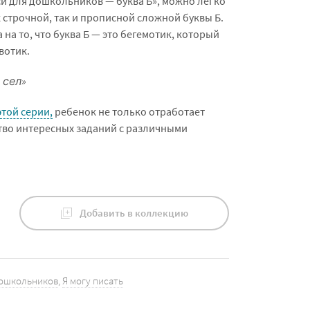
и для дошкольников — буква Б», можно легко
 строчной, так и прописной сложной буквы Б.
на то, что б
уква Б — это бегемотик, который
вотик.
 сел»
этой серии,
ребенок не только отработает
тво интересных заданий с различными
Добавить в коллекцию
дошкольников
,
Я могу писать