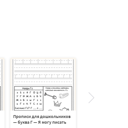
Прописи для дошкол
— буква З — Я могу п
Прописи для дошкольников
— буква Г — Я могу писать