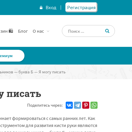
Вход
Регистрация
зин 🛍️
Блог
О нас
емиум
ников — буква Б — Я могу писать
у писать
Поделитесь через:
инает формироваться с самых ранних лет. Как
струментом для развития кисти руки являются