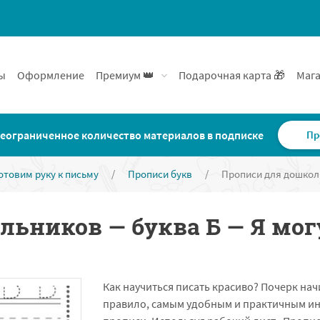
ы
Оформление
Премиум 👑
Подарочная карта 🎁
Мага
еограниченное количество материалов в подписке
Пр
отовим руку к письму
/
Прописи букв
/
Прописи для дошколь
ьников — буква Б — Я мог
Как научиться писать красиво? Почерк нач
правило, самым удобным и практичным ин