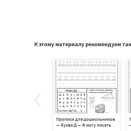
К этому материалу рекомендуем та
и для дошкольников
Прописи для дошкольников
 В — Я могу писать
— буква Д — Я могу писать