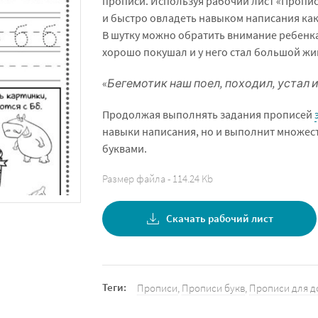
прописи. Используя рабочий лист «Пропис
и быстро овладеть навыком написания как
В шутку можно обратить внимание ребенка 
хорошо покушал и у него стал большой жи
«
Бегемотик наш поел, походил, устал и
Продолжая выполнять задания прописей
навыки написания, но и выполнит множес
буквами.
Размер файла - 114.24 Kb
Скачать рабочий лист
Теги:
Прописи
,
Прописи букв
,
Прописи для 