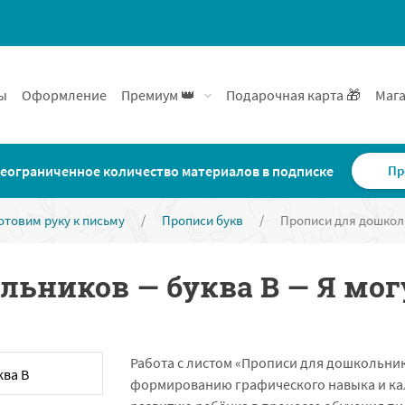
ы
Оформление
Премиум 👑
Подарочная карта 🎁
Мага
еограниченное количество материалов в подписке
Пр
отовим руку к письму
/
Прописи букв
/
Прописи для дошколь
ьников — буква В — Я мог
Работа с листом «Прописи для дошкольник
формированию графического навыка и ка