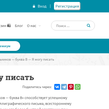
Вход
Регистрация
зин 🛍️
Блог
О нас
емиум
ников — буква В — Я могу писать
у писать
Поделитесь через:
ов — буква В» способствует успешному
ллиграфического письма, всестороннему