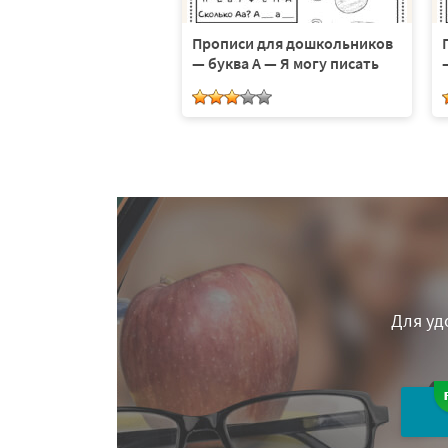
Прописи для дошкольников
— буква А — Я могу писать
Для уд