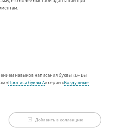
сьму, его более быстрой адаптации при
оментам.
ением навыков написания буквы «В» Вы
ом «
Прописи буквы А
» серии «
Воздушные
Добавить в коллекцию