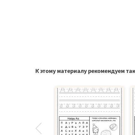
К этому материалу рекомендуем та
и для дошкольников
 И — Я могу писать