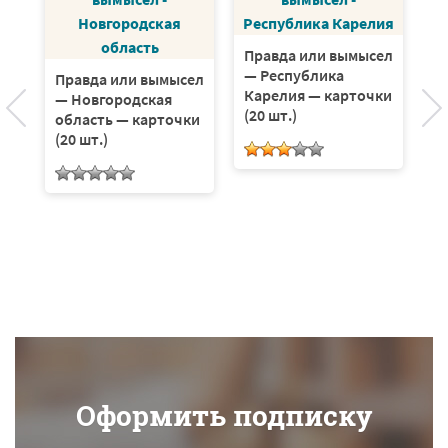
ел
Правда или вымысел
П
— Республика
—
Правда или вымысел
Карелия — карточки
Р
— Новгородская
(20 шт.)
ка
область — карточки
(20 шт.)
Оформить подписку