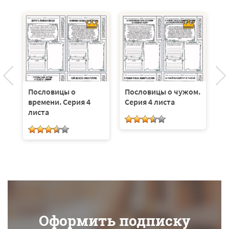
Пословицы о
Пословицы о чужом.
П
времени. Серия 4
Серия 4 листа
С
листа
Оформить подписку