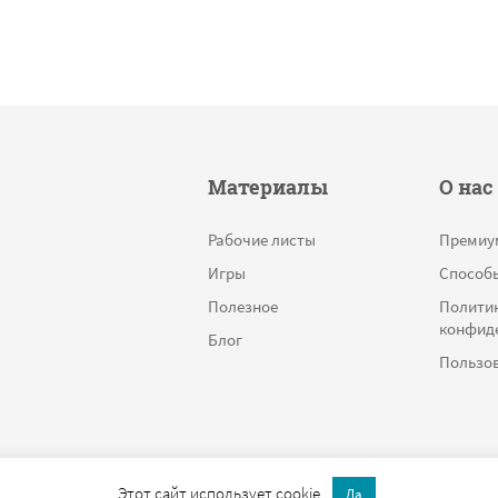
Материалы
О нас
Рабочие листы
Премиу
Игры
Способ
Полезное
Полити
конфид
Блог
Пользов
Этот сайт использует cookie.
Да