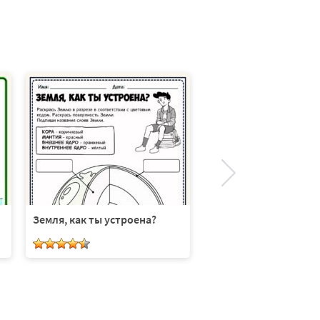
Земля, как ты устроена?
Какой же формы Зем