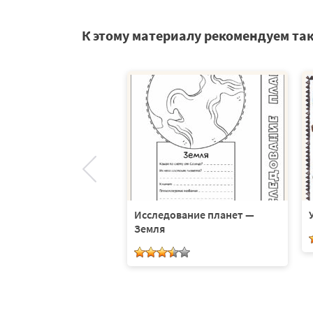
К этому материалу рекомендуем та
бимая планета
Исследование планет —
Земля