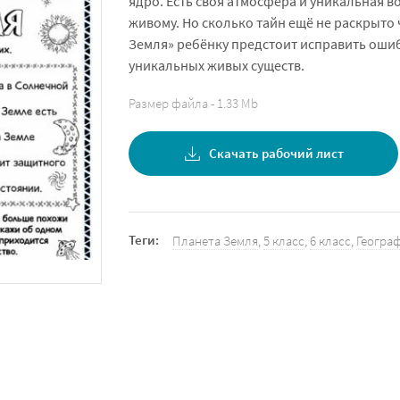
ядро. Есть своя атмосфера и уникальная в
живому. Но сколько тайн ещё не раскрыто
Земля» ребёнку предстоит исправить ошиб
уникальных живых существ.
Размер файла - 1.33 Mb
Скачать рабочий лист
Теги:
Планета Земля
,
5 класс
,
6 класс
,
Геогра