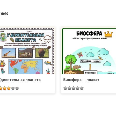
кже:
Удивительная планета
Биосфера — плакат