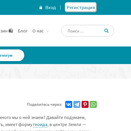
Вход
Регистрация
зин 🛍️
Блог
О нас
емиум
Поделитесь через:
много мы о ней знаем? Давайте подумаем,
ть, имеет форму
геоида
, в центре Земли —