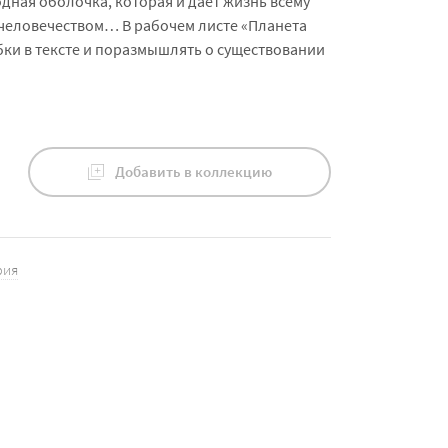
одная оболочка, которая и даёт жизнь всему
 человечеством… В рабочем листе «Планета
ки в тексте и поразмышлять о существовании
Добавить в коллекцию
фия