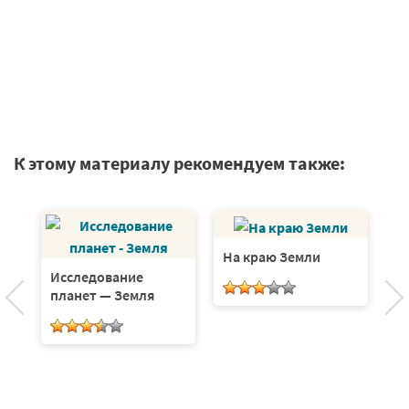
К этому материалу рекомендуем также:
На краю Земли
Исследование
Зе
планет — Земля
у