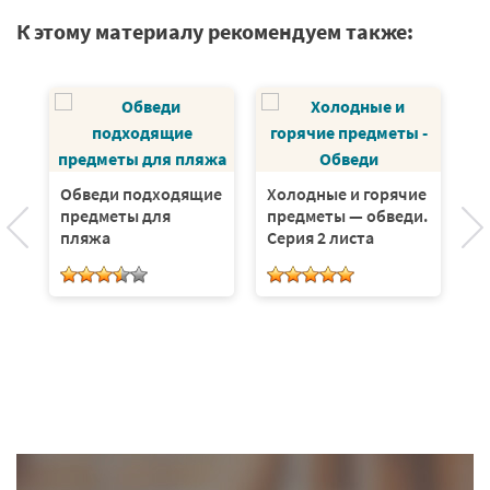
К этому материалу рекомендуем также:
Обведи подходящие
Холодные и горячие
предметы для
предметы — обведи.
пляжа
Серия 2 листа
П
и
п
и
Ш