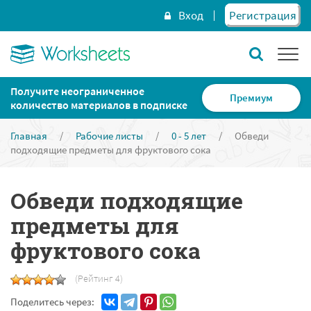
Вход
Регистрация
Получите неограниченное
Премиум
количество материалов в подписке
Главная
/
Рабочие листы
/
0 - 5 лет
/
Обведи
подходящие предметы для фруктового сока
Обведи подходящие
предметы для
фруктового сока
(Рейтинг 4)
Поделитесь через: