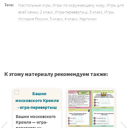
Теги:
Настольные игры
,
Игры по окружающему миру
,
Игры для
всей семьи
,
2 класс
,
Игра-перевёртыш
,
3 класс
,
Игры
,
История России
,
5 класс
,
4 класс
,
Карточки
К этому материалу рекомендуем также:
Д
в
Башни московского
Ка
Кремля — игра-
перевертыш.