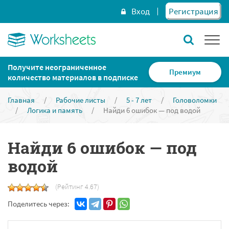
Вход
Регистрация
Получите неограниченное
Премиум
количество материалов в подписке
Главная
/
Рабочие листы
/
5 - 7 лет
/
Головоломки
/
Логика и память
/
Найди 6 ошибок — под водой
Найди 6 ошибок — под
водой
(Рейтинг 4.67)
Поделитесь через: