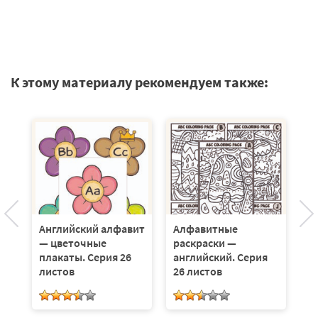
К этому материалу рекомендуем также:
Английский алфавит
Алфавитные
А
— цветочные
раскраски —
с
плакаты. Серия 26
английский. Серия
ж
листов
26 листов