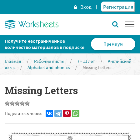
Вход
Регистрация
Получите неограниченное
Премиум
количество материалов в подписке
Главная
/
Рабочие листы
/
7 - 11 лет
/
Английский
язык
/
Alphabet and phonics
/
Missing Letters
Missing Letters
Поделитесь через: