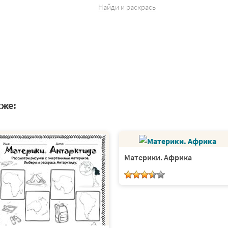
Найди и раскрась
кже:
Материки. Африка