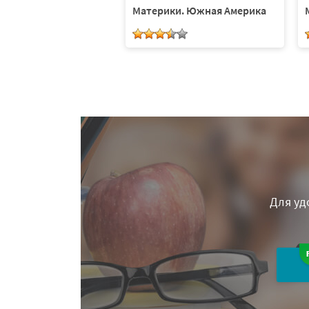
полушарий —
Материки. Южная Америка
ки
Для уд