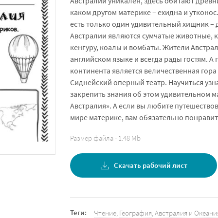
Австралии уникален, здесь обитают древн
каком другом материке – ехидна и утконос.
есть только один удивительный хищник – 
Австралии являются сумчатые животные, к
кенгуру, коалы и вомбаты. Жители Австра
английском языке и всегда рады гостям. 
континента является величественная гора
Сиднейский оперный театр. Научиться узн
закрепить знания об этом удивительном м
Австралия». А если вы любите путешествов
мире материке, вам обязательно понравитс
Размер файла - 1.48 Mb
Скачать рабочий лист
Теги:
Чтение
,
География
,
Австралия и Океани