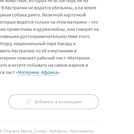
ие животные, которых не встретишь ни на
 В Австралии не водятся обезьяны, а на земле
дикая собака динго. Визитной карточкой
оторые водятся только на этом материке – это
лии приветливы и дружелюбны, они говорят на
А главными достопримечательностями этого
 Улуру, национальный парк Какаду и
авать Австралию по её очертаниям и
атерике поможет рабочий лист «Материки.
ать и хотите побывать на самом жарком в
я лист «
Материки. Африка
».
Добавить в коллекцию
я
,
Планета Земля
,
2 класс
,
Материки
,
Континенты
,