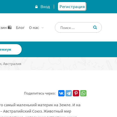
Вход
Регистрация
зин 🛍️
Блог
О нас
емиум
и. Австралия
Поделитесь через:
то самый маленький материк на Земле. И на
о – Австралийский Союз. Животный мир