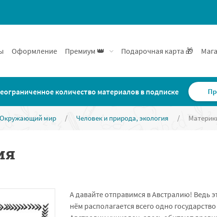
ы
Оформление
Премиум 👑
Подарочная карта 🎁
Мага
еограниченное количество материалов в подписке
Пр
Окружающий мир
/
Человек и природа, экология
/
Материк
ия
А давайте отправимся в Австралию! Ведь э
нём располагается всего одно государств