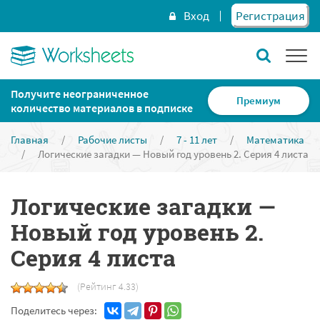
Вход
Регистрация
Получите неограниченное
Премиум
количество материалов в подписке
Главная
/
Рабочие листы
/
7 - 11 лет
/
Математика
/
Логические загадки — Новый год уровень 2. Серия 4 листа
Логические загадки —
Новый год уровень 2.
Серия 4 листа
(Рейтинг 4.33)
Поделитесь через: