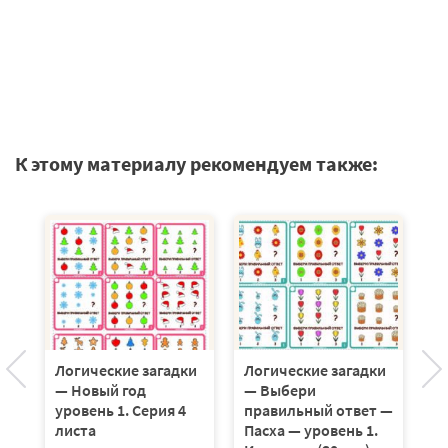
К этому материалу рекомендуем также:
Л
—
и:
Логические загадки
Логические загадки
п
ый
— Новый год
— Выбери
Па
уровень 1. Серия 4
правильный ответ —
Ка
листа
Пасха — уровень 1.