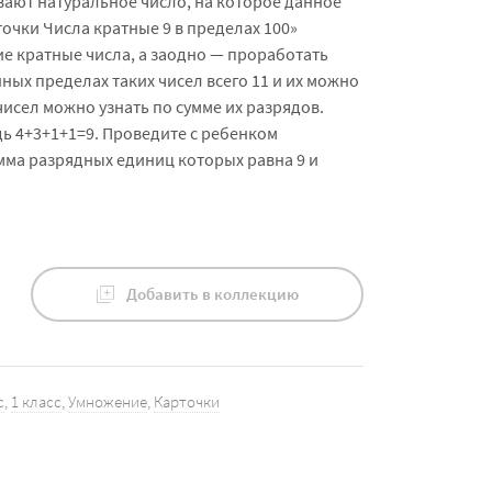
вают натуральное число, на которое данное
точки Числа кратные 9 в пределах 100»
ие кратные числа, а заодно — проработать
нных пределах таких чисел всего 11 и их можно
чисел можно узнать по сумме их разрядов.
дь 4+3+1+1=9. Проведите с ребенком
мма разрядных единиц которых равна 9 и
Добавить в коллекцию
с
,
1 класс
,
Умножение
,
Карточки