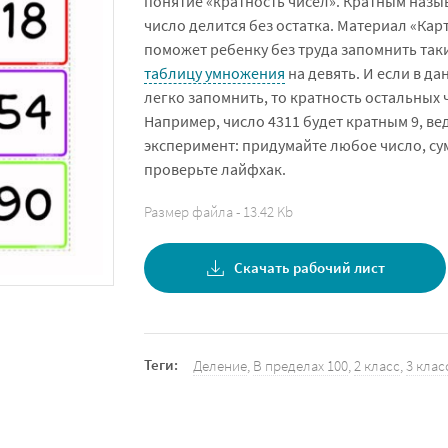
понятие «кратность чисел». Кратным назы
число делится без остатка. Материал «Кар
поможет ребенку без труда запомнить так
таблицу умножения
на девять. И если в да
легко запомнить, то кратность остальных 
Например, число 4311 будет кратным 9, ве
эксперимент: придумайте любое число, су
проверьте лайфхак.
Размер файла - 13.42 Kb
Скачать рабочий лист
Теги:
Деление
,
В пределах 100
,
2 класс
,
3 клас