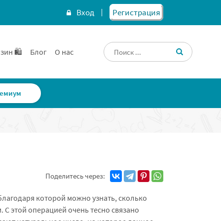
Вход
Регистрация
зин 🛍️
Блог
О нас
емиум
Поделитесь через:
благодаря которой можно узнать, сколько
м. С этой операцией очень тесно связано