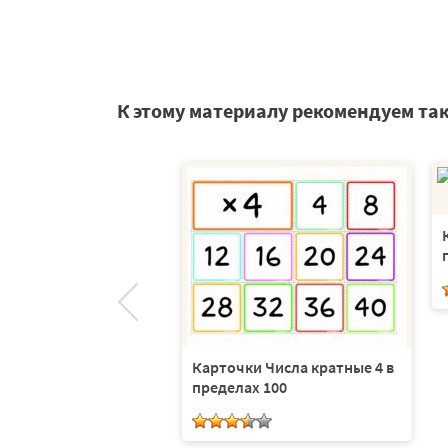
К этому материалу рекомендуем та
ратные 3 в пределах
арточки
Карточки Числа кратные 4 в
пределах 100