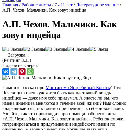
Главная
/
Рабочие листы
/
7 - 11 лет
/
Литературное чтение
/
А.П. Чехов. Мальчики. Как зовут индейца
А.П. Чехов. Мальчики. Как
зовут индейца
Загрузка...
(Рейтинг 3.33)
Поделитесь через:
Помните рассказ про
Монтигомо Ястребиный Коготь
? Там
Чечевицын очень уж хотел быть как настоящий вождь
индейцев — даже имя себе придумал. А знаете ли вы, что
имена индейцев меняются в течение всей жизни? Имя словно
«наращивается», постоянно присоединяя к себе новое слово.
Узнайте, как это происходит при помощи рабочего листа
«А.П. Чехов. Мальчики. Как зовут индейца». Ребенок сможет
потренироваться в придумывании индейского имени по
описанию. А заодно узнает, как могли бы звать его в