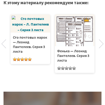
К этому материалу рекомендуем также:
Сто почтовых марок
Н
 —
— Леонид
П
Пантелеев. Серия 3
л
Фенька — Леонид
листа
Пантелеев. Серия 3
листа