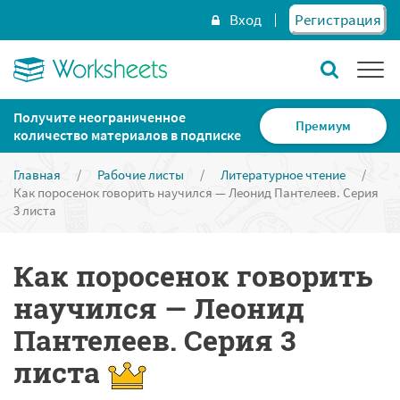
Вход
Регистрация
Получите неограниченное
Премиум
количество материалов в подписке
Главная
/
Рабочие листы
/
Литературное чтение
/
Как поросенок говорить научился — Леонид Пантелеев. Серия
3 листа
Как поросенок говорить
научился — Леонид
Пантелеев. Серия 3
листа