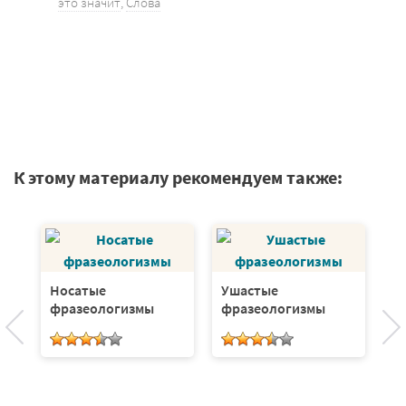
это значит
,
Слова
К этому материалу рекомендуем также:
Носатые
Ушастые
И
фразеологизмы
фразеологизмы
ф