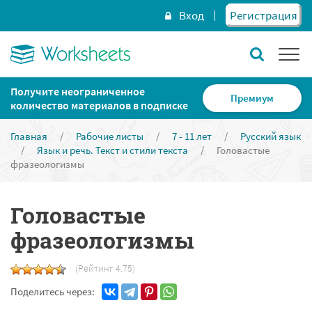
Вход
Регистрация
Получите неограниченное
Премиум
количество материалов в подписке
Главная
/
Рабочие листы
/
7 - 11 лет
/
Русский язык
/
Язык и речь. Текст и стили текста
/
Головастые
фразеологизмы
Головастые
фразеологизмы
(Рейтинг 4.75)
Поделитесь через: