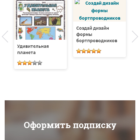
Создай дизайн
формы
бортпроводников
Удивительная
В
планета
С
Л
Оформить подписку