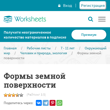
Вход
Регистрация
Получите неограниченное
Премиум
количество материалов в подписке
Главная
/
Рабочие листы
/
7 - 11 лет
/
Окружающий
мир
/
Человек и природа, экология
/
Формы земной
поверхности
Формы земной
поверхности
(Рейтинг 3.5)
Поделитесь через: