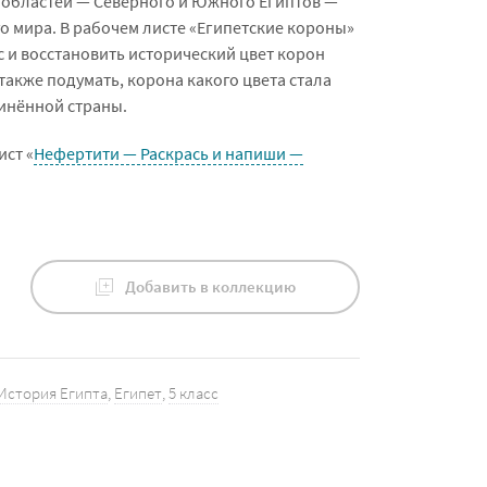
 областей — Северного и Южного Египтов —
о мира. В рабочем листе «Египетские короны»
с и восстановить исторический цвет корон
также подумать, корона какого цвета стала
инённой страны.
ст «
Нефертити — Раскрась и напиши —
Добавить в коллекцию
История Египта
,
Египет
,
5 класс