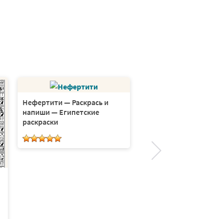
Нефертити — Раскрась и
напиши — Египетские
раскраски
Анубис — Раскрась и
— Египетские раскра