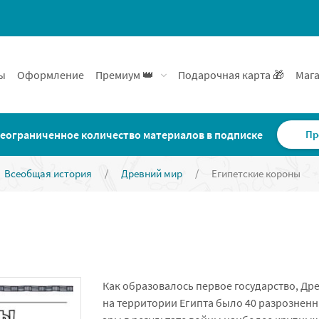
ы
Оформление
Премиум 👑
Подарочная карта 🎁
Мага
еограниченное количество материалов в подписке
Пр
Всеобщая история
/
Древний мир
/
Египетские короны
Как образовалось первое государство, Др
на территории Египта было 40 разрозненн