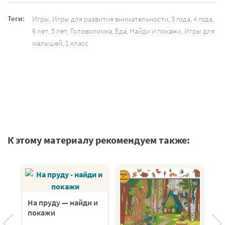
Теги:
Игры
,
Игры для развития внимательности
,
3 года
,
4 года
,
6 лет
,
5 лет
,
Головоломка
,
Еда
,
Найди и покажи
,
Игры для
малышей
,
1 класс
К этому материалу рекомендуем также:
На пруду — найди и
Н
покажи
п