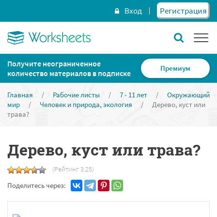
Вход
Регистрация
Получите неограниченное
Премиум
количество материалов в подписке
Главная
/
Рабочие листы
/
7 - 11 лет
/
Окружающий
мир
/
Человек и природа, экология
/
Дерево, куст или
трава?
Дерево, куст или трава?
(Рейтинг 3.25)
Поделитесь через: