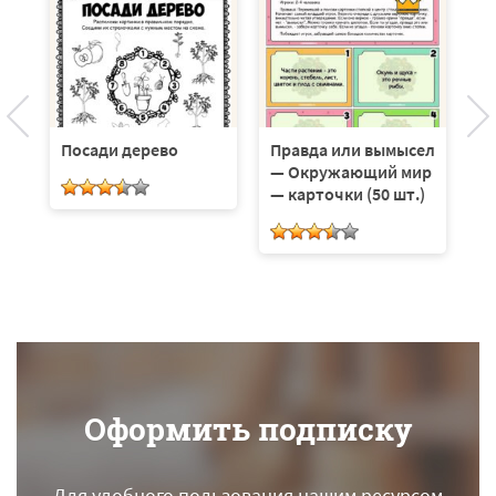
Посади дерево
Правда или вымысел
Н
— Окружающий мир
р
— карточки (50 шт.)
Оформить подписку
Для удобного пользования нашим ресурсом