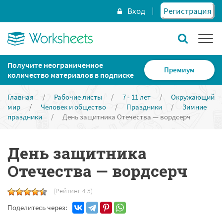
Вход
Регистрация
Получите неограниченное
Премиум
количество материалов в подписке
Главная
/
Рабочие листы
/
7 - 11 лет
/
Окружающий
мир
/
Человек и общество
/
Праздники
/
Зимние
праздники
/
День защитника Отечества — вордсерч
День защитника
Отечества — вордсерч
(Рейтинг 4.5)
Поделитесь через: