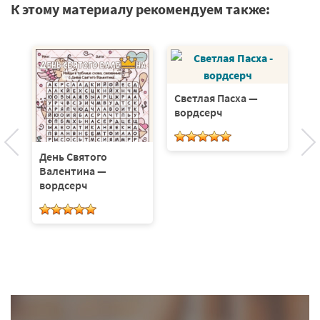
К этому материалу рекомендуем также:
Светлая Пасха —
В
вордсерч
23
л
День Святого
Валентина —
вордсерч