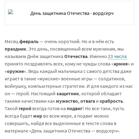
Месяц
февраль
— очень короткий. Но и в нём есть
праздник
. Это день, посвященный всем мужчинам, мы
называем Днём защитника
Отечества
. Именно
23 числа
принято поздравлять всех, кому не чужды слова «
армия
» и
«
оружие
«. Ведь каждый мальчишка с самого детства даже
играет в такие «мужские» военные игры — солдатиков,
войнушку, компьютерные стратегии. И для каждого из нас
он — герой. Настоящий
защитник
, которой обладает
такими качествами как
мужество, отвага
и
храбрость
.
Такой
герой
всегда готов на
подвиг
! Но все-таки, пусть
всегда будет
мир
во всем мире, а подвиг можно
совершить, найдя все выделенные в тексте слова в
материале «День защитника Отечества — вордсерч».