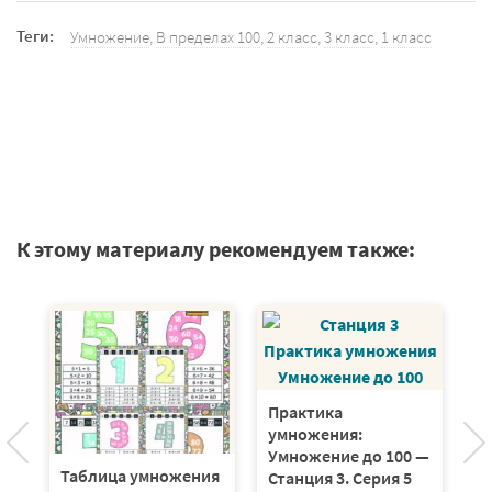
Теги:
Умножение
,
В пределах 100
,
2 класс
,
3 класс
,
1 класс
К этому материалу рекомендуем также:
ия
Практика
Т
я
умножения:
до
Умножение до 100 —
шт
Таблица умножения
Станция 3. Серия 5