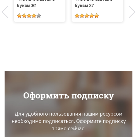
буквы Э?
буквы Х?
Ч
б
Оформить подписку
Для удобного пользования нашим ресурсом
необходимо подписаться.
Оформите подписку
прямо сейчас!