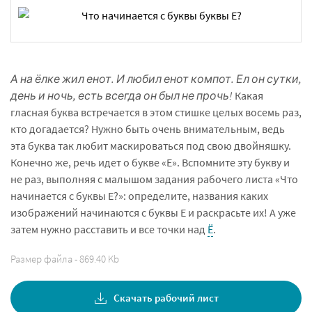
А на ёлке жил енот. И любил енот компот. Ел он сутки,
день и ночь, есть всегда он был не прочь!
Какая
гласная буква встречается в этом стишке целых восемь раз,
кто догадается? Нужно быть очень внимательным, ведь
эта буква так любит маскироваться под свою двойняшку.
Конечно же, речь идет о букве «Е». Вспомните эту букву и
не раз, выполняя с малышом задания рабочего листа «Что
начинается с буквы Е?»: определите, названия каких
изображений начинаются с буквы Е и раскрасьте их! А уже
затем нужно расставить и все точки над
Ё
.
Размер файла - 869.40 Kb
Скачать рабочий лист